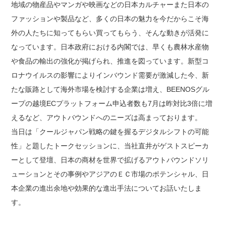
地域の物産品やマンガや映画などの日本カルチャーまた日本の
ファッションや製品など、多くの日本の魅力を今だからこそ海
外の人たちに知ってもらい買ってもらう、そんな動きが活発に
なっています。日本政府における内閣では、早くも農林水産物
や食品の輸出の強化が掲げられ、推進を図っています。新型コ
ロナウイルスの影響によりインバウンド需要が激減した今、新
たな販路として海外市場を検討する企業は増え、BEENOSグル
ープの越境ECプラットフォーム申込者数も7月は昨対比3倍に増
えるなど、アウトバウンドへのニーズは高まっております。
当日は「クールジャパン戦略の鍵を握るデジタルシフトの可能
性」と題したトークセッションに、当社直井がゲストスピーカ
ーとして登壇、日本の商材を世界で拡げるアウトバウンドソリ
ューションとその事例やアジアのＥＣ市場のポテンシャル、日
本企業の進出余地や効果的な進出手法についてお話いたしま
す。