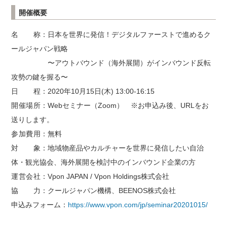
開催概要
名称
：日本を世界に発信！デジタルファーストで進めるク
ールジャパン戦略
〜アウトバウンド（海外展開）がインバウンド反転
攻勢の鍵を握る〜
日程
：2020年10月15日(木) 13:00-16:15
開催場所
：Webセミナー（Zoom） ※お申込み後、URLをお
送りします。
参加費用
：無料
対象
：地域物産品やカルチャーを世界に発信したい自治
体・観光協会、海外展開を検討中のインバウンド企業の方
運営会社
：Vpon JAPAN / Vpon Holdings株式会社
協力
：クールジャパン機構、BEENOS株式会社
申込みフォーム：
https://www.vpon.com/jp/seminar20201015/