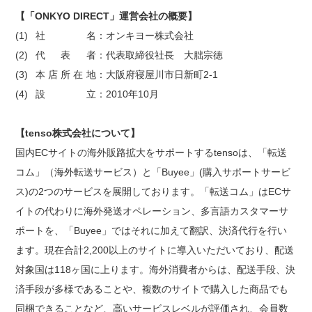
【「ONKYO DIRECT」運営会社の概要】
社名
：オンキヨー株式会社
代表者
：代表取締役社長 大朏宗徳
本店所在地
：大阪府寝屋川市日新町2-1
設立
：2010年10月
【tenso株式会社について】
国内ECサイトの海外販路拡大をサポートするtensoは、「転送
コム」（海外転送サービス）と「Buyee」(購入サポートサービ
ス)の2つのサービスを展開しております。「転送コム」はECサ
イトの代わりに海外発送オペレーション、多言語カスタマーサ
ポートを、「Buyee」ではそれに加えて翻訳、決済代行を行い
ます。現在合計2,200以上のサイトに導入いただいており、配送
対象国は118ヶ国に上ります。海外消費者からは、配送手段、決
済手段が多様であることや、複数のサイトで購入した商品でも
同梱できることなど、高いサービスレベルが評価され、会員数