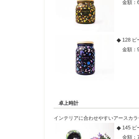
金額：6
128 ピ
金額：9
卓上時計
インテリアに合わせやすいアースカラ
145 ピ
金額：7