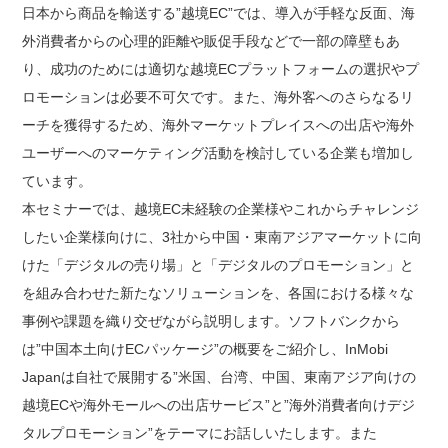
日本から商品を輸送する”越境EC”では、導入が手軽な反面、海
外消費者からの心理的距離や販促手段などで一部の障壁もあ
り、成功のためには適切な越境ECプラットフォームの選択やプ
ロモーションは必要不可欠です。また、海外客へのさらなるリ
ーチを獲得するため、海外マーケットプレイスへの出店や海外
ユーザーへのマーケティング活動を検討している企業も増加し
ています。
本セミナーでは、越境EC未経験の企業様やこれからチャレンジ
したい企業様向けに、3社から中国・東南アジアマーケットに向
けた「デジタルの売り場」と「デジタルのプロモーション」と
を組み合わせた新たなソリューションを、各国における様々な
事例や課題を織り交ぜながら説明します。ソフトバンクから
は”中国本土向けECパッケージ”の概要をご紹介し、InMobi
Japanは自社で展開する”米国、台湾、中国、東南アジア向けの
越境ECや海外モールへの出店サービス”と”海外消費者向けデジ
タルプロモーション”をテーマにお話しいたします。また