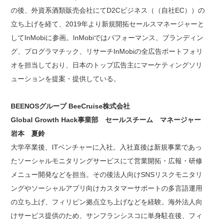
の後、外資系酒類販売会社にてD2Cビジネス（（自社EC））の
立ち上げを経て、2019年より新規開拓セールスマネージャーと
してInMobiに参画。InMobiではパフォーマンス、ブランディン
グ、プログラマチック、リサーチInMobiの全広告ポートフォリ
オを担当しており、日本のトップ広告主にマーケティングソリ
ューションを提案・提供している。
BEENOSグループ BeeCruise株式会社
Global Growth Hack事業部 セールスチーム マネージャー
岩本 夏鈴
大学卒業後、ITベンチャーに入社。入社直後は新規事業であっ
たソーシャルモニタリングサービスにて営業開拓・広報・研修
メニュー開発などを担当。その後法人向けSNSリスクモニタリ
ングやソーシャルアプリ向けカスタマーサポートの多言語運用
の立ち上げ、フィリピン拠点立ち上げなどを経験。海外法人向
けサービス提供のため、サンフランシスコに単身駐在後、フィ