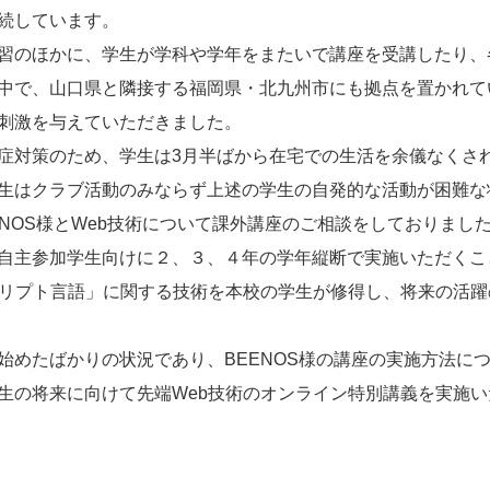
続しています。
習のほかに、学生が学科や学年をまたいで講座を受講したり、
中で、山口県と隣接する福岡県・北九州市にも拠点を置かれてい
刺激を与えていただきました。
症対策のため、学生は3月半ばから在宅での生活を余儀なくさ
生はクラブ活動のみならず上述の学生の自発的な活動が困難な
NOS様とWeb技術について課外講座のご相談をしておりまし
自主参加学生向けに２、３、４年の学年縦断で実施いただくこ
クリプト言語」に関する技術を本校の学生が修得し、将来の活
始めたばかりの状況であり、BEENOS様の講座の実施方法に
生の将来に向けて先端Web技術のオンライン特別講義を実施いた