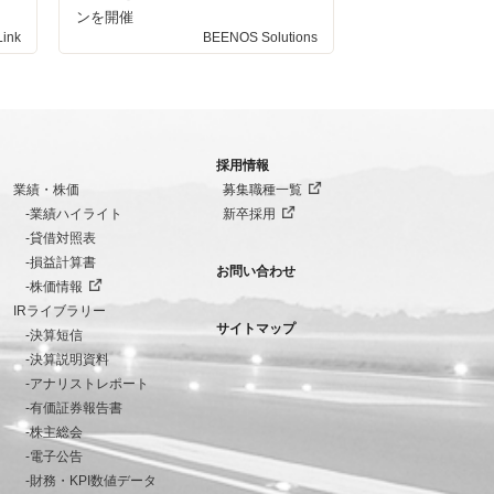
ンを開催
ink
BEENOS Solutions
採用情報
業績・株価
募集職種一覧
業績ハイライト
新卒採用
貸借対照表
損益計算書
お問い合わせ
株価情報
IRライブラリー
サイトマップ
決算短信
決算説明資料
アナリストレポート
有価証券報告書
株主総会
電子公告
財務・KPI数値データ