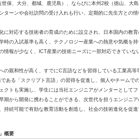
佐世保、大分、都城、鹿児島）、ならびに本州2校（徳山、大
ンターンや会社訪問の受け入れも行い、定期的に先生方との情
化に対応する技術者の育成のために設立され、日本国内の教育
学時の入試基準も高く、テクノロジー産業への熱意や気概を持
の情報が少なく、ICT産業の技術ニーズに一部対応できていな
への親和性が高く、すでにC言語などを習得している工業高等
言語である「スクリプト言語」の習得を促進し、個人やチームで
ェクトも実施し、学生には当社エンジニアがメンターとしてフ
早期から開発に携わることができる、次世代を担うエンジニア
、持続可能で有効な教育活動を創造し、社会の技術進化を促進
」概要