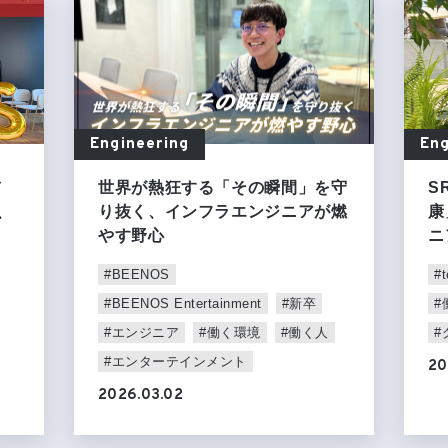
Engineering
Eng
バ
世界が熱狂する「その瞬間」を守
S
、
り抜く、インフラエンジニアが燃
康
やす野心
ニ
#BEENOS
#t
#BEENOS Entertainment
#新卒
#
#エンジニア
#働く環境
#働く人
#
#エンターテインメント
20
2026.03.02