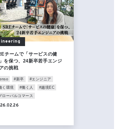
ineering
REチームで「サービスの健
」を保つ、24新卒若手エンジ
アの挑戦
enso
#新卒
#エンジニア
働く環境
#働く人
#越境EC
グローバルコマース
26.02.26