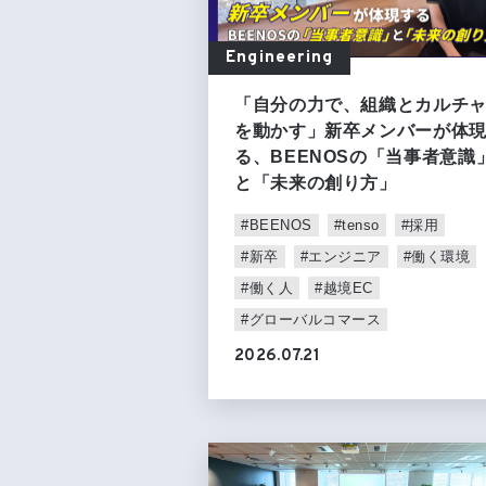
Engineering
「自分の力で、組織とカルチ
を動かす」新卒メンバーが体
る、BEENOSの「当事者意識
と「未来の創り方」
#BEENOS
#tenso
#採用
#新卒
#エンジニア
#働く環境
#働く人
#越境EC
#グローバルコマース
2026.07.21