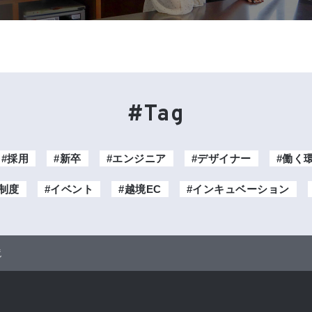
#Tag
#採用
#新卒
#エンジニア
#デザイナー
#働く
制度
#イベント
#越境EC
#インキュベーション
境