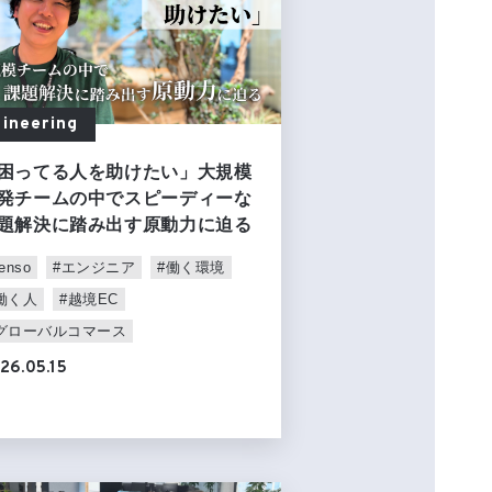
ineering
困ってる人を助けたい」大規模
発チームの中でスピーディーな
題解決に踏み出す原動力に迫る
enso
#エンジニア
#働く環境
働く人
#越境EC
グローバルコマース
26.05.15