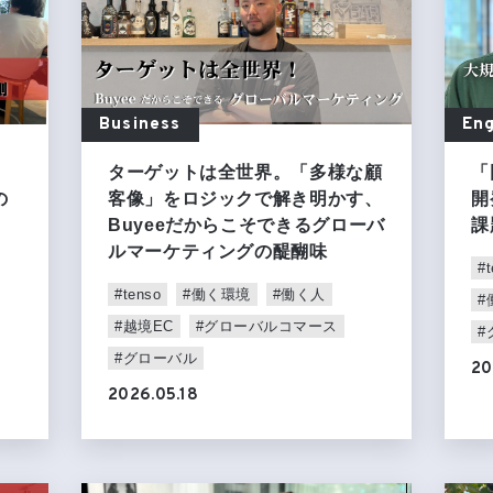
Business
Eng
ターゲットは全世界。「多様な顧
「
の
客像」をロジックで解き明かす、
開
Buyeeだからこそできるグローバ
課
ルマーケティングの醍醐味
#t
#tenso
#働く環境
#働く人
#
#越境EC
#グローバルコマース
#
#グローバル
20
2026.05.18