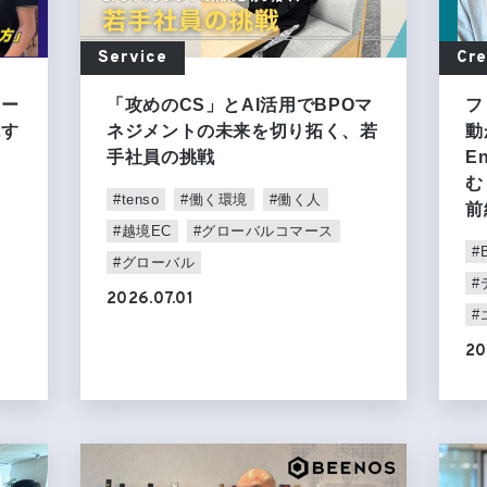
Service
Cre
ャー
「攻めのCS」とAI活用でBPOマ
フ
現す
ネジメントの未来を切り拓く、若
動
」
手社員の挑戦
E
む
#tenso
#働く環境
#働く人
前
#越境EC
#グローバルコマース
#
#グローバル
#
2026.07.01
#
20