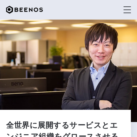
BEENOSを知る
社員インタビュー
働く環境を知る
採用情報
全世界に展開するサービスとエ
The BEENOS
ンジニア組織をグロースさせる