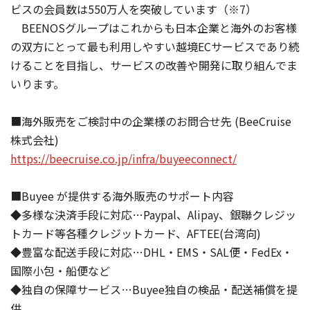
ビスの会員数は550万人を突破しています（※7）
BEENOSグループはこれからも日本企業と海外のお客様
の双方にとって最も利用しやすい越境ECサービスであり続
けることを目指し、サービスの改善や開発に取り組んでま
いります。
■海外販売をご検討中の企業様のお問合せ先 (BeeCruise
株式会社)
https://beecruise.co.jp/infra/buyeeconnect/
■Buyee が提供する海外販売のサポート内容
◆多様な決済手段に対応…Paypal、Alipay、銀聯クレジッ
トカード等各種クレジットカード、AFTEE(台湾向)
◆豊富な配送手段に対応…DHL・EMS・SAL便・FedEx・
国際小包・船便など
◆独自の保障サービス…Buyee独自の検品・配送補償を提
供