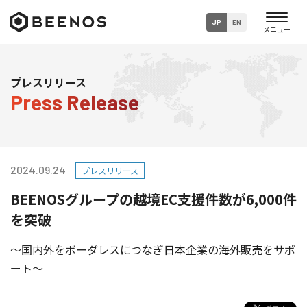
JP
EN
企業・グループ情報
プレスリリース
Press Release
ニュース
事業内容
2024.09.24
プレスリリース
サステナビリティ
BEENOSグループの越境EC支援件数が6,000件
採用情報
を突破
～国内外をボーダレスにつなぎ日本企業の海外販売をサポ
ート～