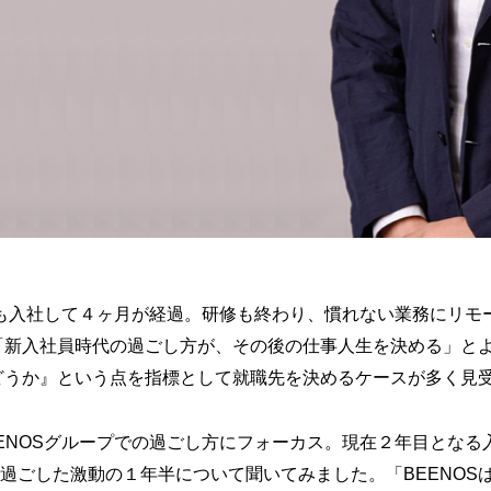
員も入社して４ヶ月が経過。研修も終わり、慣れない業務にリモ
「新入社員時代の過ごし方が、その後の仕事人生を決める」と
どうか』という点を指標として就職先を決めるケースが多く見
ENOSグループでの過ごし方にフォーカス。現在２年目となる
式会社で過ごした激動の１年半について聞いてみました。「BEENO