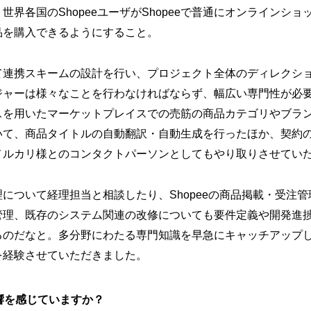
世界各国のShopeeユーザがShopeeで普通にオンラインシ
品を購入できるようにすること。
て連携スキームの設計を行い、プロジェクト全体のディレクシ
ジャーは様々なことを行わなければならず、幅広い専門性が必
スを用いたマーケットプレイスでの売筋の商品カテゴリやブラ
いて、商品タイトルの自動翻訳・自動生成を行ったほか、契約
メルカリ様とのコンタクトパーソンとしてもやり取りさせてい
について経理担当と相談したり、Shopeeの商品掲載・受注
管理、既存のシステム関連の改修についても要件定義や開発進
るのだなと。多分野にわたる専門知識を早急にキャッチアップ
を経験させていただきました。
響を感じていますか？