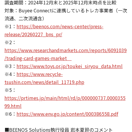
調査期間：2024年12月末と2025年12月末時点を比較
対象：Buyee Connectに連携しているトレカ事業者（一次
流通、二次流通含）
※1：
https://beenos.com/news-center/press-
release/20260227_bns_pr/
※2：
https://www.researchandmarkets.com/reports/6091039
/trading-card-games-market
※3：
https://www.toys.or.jp/toukei_siryou_data.html
※4：
https://www.recycle-
tsushin.com/news/detail_11719.php
※5：
https://prtimes.jp/main/html/rd/p/000000737.0000355
99.html
※6：
https://www.env.go.jp/content/000386558.pdf
■BEENOS Solutions執行役員 岩本夏鈴のコメント