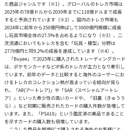
た商品ジャンルです（※1）。グローバルのトレカ市場は
2025年の78億ドルから2030年までに118億ドルまで成長
すると予測されています（※2）。国内のトレカ市場も
2024年に前年から250億円伸ばして3000億円規模に成長
し玩具市場全体の27.5%を占めるようになり（※3）、二
次流通においてもトレカを含む「玩具・模型」分野は
2779億円と同9.2%の成長を達成しています（※4）。
「Buyee」で2025年に購入されたトレーディングカード
は、ポケモンカードなどIP系のトレカが主力となり牽引し
ています。前年のデータと比較すると海外のユーザーにお
けるトレカのコレクション熱が高まっている傾向が見ら
れ、「AR(アートレア)」や「SAR（スペシャルアートレ
ア）」といった希少性の高いカードや、「旧裏（きゅうう
ら）」など初期に販売されたカードの購入件数が急増して
います。また、「PSA10」という鑑定済の美品であること
を示すカードの購入数も倍増しています。
こうした商品を越境ECで購入される海外のお客様にと