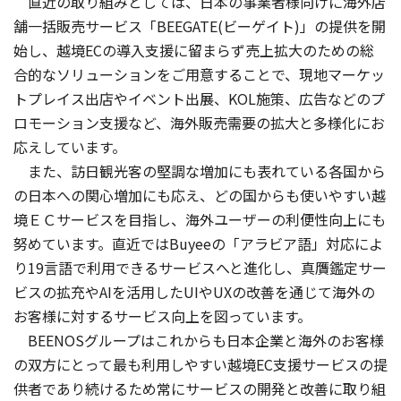
直近の取り組みとしては、日本の事業者様向けに海外店
舗一括販売サービス「BEEGATE(ビーゲイト)」の提供を開
始し、越境ECの導入支援に留まらず売上拡大のための総
合的なソリューションをご用意することで、現地マーケッ
トプレイス出店やイベント出展、KOL施策、広告などのプ
ロモーション支援など、海外販売需要の拡大と多様化にお
応えしています。
また、訪日観光客の堅調な増加にも表れている各国から
の日本への関心増加にも応え、どの国からも使いやすい越
境ＥＣサービスを目指し、海外ユーザーの利便性向上にも
努めています。直近ではBuyeeの「アラビア語」対応によ
り19言語で利用できるサービスへと進化し、真贋鑑定サー
ビスの拡充やAIを活用したUIやUXの改善を通じて海外の
お客様に対するサービス向上を図っています。
BEENOSグループはこれからも日本企業と海外のお客様
の双方にとって最も利用しやすい越境EC支援サービスの提
供者であり続けるため常にサービスの開発と改善に取り組