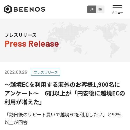
JP
EN
企業・グループ情報
プレスリリース
Press Release
ニュース
事業内容
2022.08.26
プレスリリース
サステナビリティ
～越境ECを利用する海外のお客様1,900名に
採用情報
アンケート～ 6割以上が「円安後に越境ECの
利用が増えた」
「訪日後のリピート買いで越境ECを利用したい」と92%
以上が回答