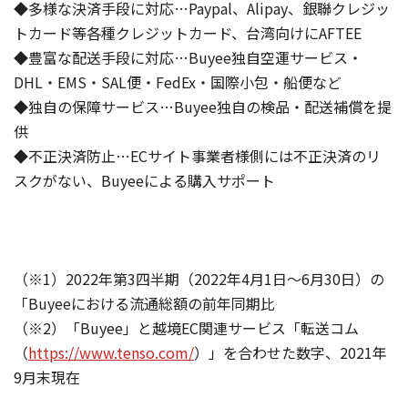
◆多様な決済手段に対応…Paypal、Alipay、銀聯クレジッ
トカード等各種クレジットカード、台湾向けにAFTEE
◆豊富な配送手段に対応…Buyee独自空運サービス・
DHL・EMS・SAL便・FedEx・国際小包・船便など
◆独自の保障サービス…Buyee独自の検品・配送補償を提
供
◆不正決済防止…ECサイト事業者様側には不正決済のリ
スクがない、Buyeeによる購入サポート
（※1）2022年第3四半期（2022年4月1日～6月30日）の
「Buyeeにおける流通総額の前年同期比
（※2）「Buyee」と越境EC関連サービス「転送コム
（
https://www.tenso.com/
）」を合わせた数字、2021年
9月末現在