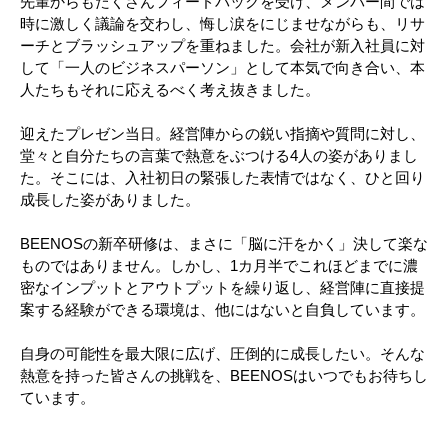
先輩からもたくさんフィードバックを受け、メンバー間では
時に激しく議論を交わし、悔し涙をにじませながらも、リサ
ーチとブラッシュアップを重ねました。会社が新入社員に対
して「一人のビジネスパーソン」として本気で向き合い、本
人たちもそれに応えるべく考え抜きました。
迎えたプレゼン当日。経営陣からの鋭い指摘や質問に対し、
堂々と自分たちの言葉で熱意をぶつける4人の姿がありまし
た。そこには、入社初日の緊張した表情ではなく、ひと回り
成長した姿がありました。
BEENOSの新卒研修は、まさに「脳に汗をかく」決して楽な
ものではありません。しかし、1カ月半でこれほどまでに濃
密なインプットとアウトプットを繰り返し、経営陣に直接提
案する経験ができる環境は、他にはないと自負しています。
自身の可能性を最大限に広げ、圧倒的に成長したい。そんな
熱意を持った皆さんの挑戦を、BEENOSはいつでもお待ちし
ています。