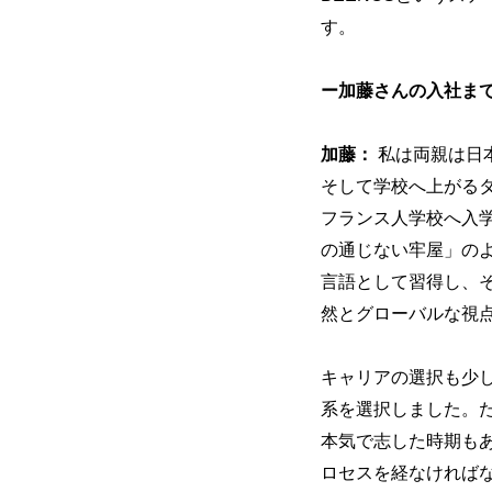
す。
ー加藤さんの入社ま
加藤：
私は両親は日
そして学校へ上がる
フランス人学校へ入
の通じない牢屋」の
言語として習得し、
然とグローバルな視
キャリアの選択も少
系を選択しました。
本気で志した時期も
ロセスを経なければ