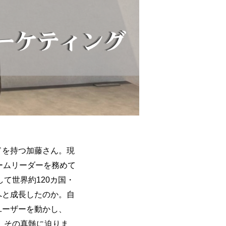
ドを持つ加藤さん。現
チームリーダーを務めて
て世界約120カ国・
へと成長したのか。自
ユーザーを動かし、
。その真髄に迫りま