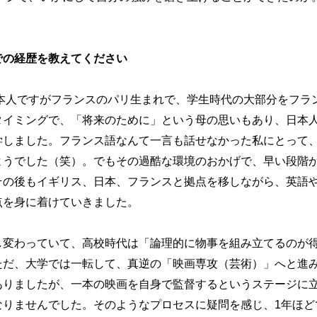
での経歴を教えてください
本人ですがフランスのパリ生まれで、学生時代の大部分をフラ
タイミングで、「将来のために」という母の思いもあり、日本
学しました。フランス語なんて一言も話せなかった私にとって
ようでした（笑）。でもその過酷な環境のおかげで、早い段階
その後もイギリス、日本、フランスと拠点を移しながら、英語
点を身に着けていきました。
し変わっていて、高校時代は「論理的に物事を組み立てるのが
ただ、大学では一転して、真逆の「映画専攻（芸術）」へと進
ありましたが、一本の映画を自身で監督するというステージに
なりませんでした。そのようなプロセスに疑問を感じ、1年ほど