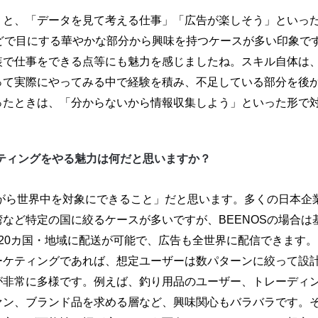
うと、「データを見て考える仕事」「広告が楽しそう」といっ
などで目にする華やかな部分から興味を持つケースが多い印象で
装で仕事をできる点等にも魅力を感じましたね。スキル自体は
って実際にやってみる中で経験を積み、不足している部分を後
ったときは、「分からないから情報収集しよう」といった形で
ケティングをやる魅力は何だと思いますか？
がら世界中を対象にできること」だと思います。多くの日本企
など特定の国に絞るケースが多いですが、BEENOSの場合は
20カ国・地域に配送が可能で、広告も全世界に配信できます
ケティングであれば、想定ユーザーは数パターンに絞って設計し
が非常に多様です。例えば、釣り用品のユーザー、トレーディ
ァン、ブランド品を求める層など、興味関心もバラバラです。