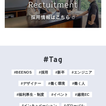
#Tag
#BEENOS
#採用
#新卒
#エンジニア
#デザイナー
#働く環境
#働く人
#福利厚生・制度
#イベント
#越境EC
#インキュベーション
#グローバル